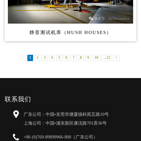
静音测试机库（HUSH HOUSES）
<
1
2
3
4
5
6
7
8
9
10
...22
>
联系我们
广东公司：中国•东莞市塘厦镇科苑五路10号
上海公司：中国•浦东新区康沈路701弄36号
+86 (0)769-89899966-800（广东公司）