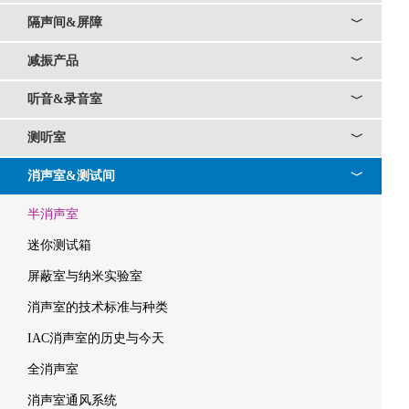
隔声间&屏障
﹀
减振产品
﹀
听音&录音室
﹀
测听室
﹀
消声室&测试间
﹀
半消声室
迷你测试箱
屏蔽室与纳米实验室
消声室的技术标准与种类
IAC消声室的历史与今天
全消声室
消声室通风系统