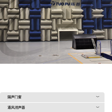
隔声门窗
﹀
通风消声器
﹀