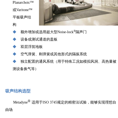
Planarchoic
™
或
Varitone
™
平板吸声结
构
®
◆
额外增加或选用超大型
Noise-lock
隔声门
◆
设备或测试通道的盖板
◆
双层浮筑地板
◆
空气弹簧、刚弹簧或其他形式的隔振系统
◆
独立配置的通风系统（用于特殊工况如模拟风洞、高热量被
测设备换气等）
吸声结构选型
®
Metadyne
适用于ISO
3745
规定的精密法试验，能够实现理想自
由场