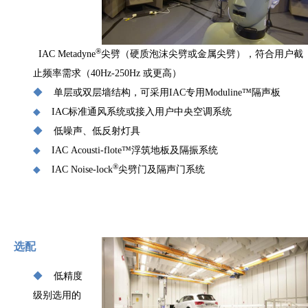
®
IAC Metadyne
尖劈（硬质泡沫尖劈或金属尖劈），符合用户截
止频率需求（40Hz-250Hz 或更高）
◆
单层或双层墙结构，可采用
IAC
专用
Moduline
™隔声板
◆
IAC
标准通风系统或接入用户中央空调系统
◆
低噪声、低反射灯具
◆
IAC
Acousti
-flote
™浮筑地板及隔振系统
®
◆
IAC
Noise-lock
尖劈门及隔声门系统
选配
◆
低精度
级别选用的