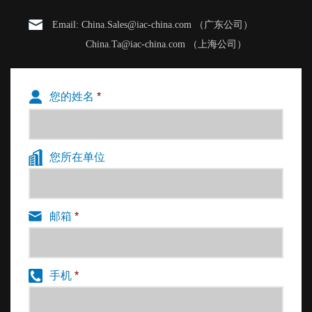
1，自由场空间
消声室的主要功能是为声学测试提供自由场空间
Email: China.Sales@iac-china.com （广东公司）
或半自由场空间。自由场是指声波在无限空间中传播
China.Ta@iac-china.com （上海公司）
时，没有反射体或反射面。自然界中的自由场空间是
将声源悬挂在空中，远离任何反射体，声波可以自由
传播到360°全方位的角度。半自由场空间是指自由空
您的姓名
*
间有全反射面，声波只能在180°半球内自由传播。混
凝土地面大型露天停车场、室外篮球场、停机坪等常
见的半自由空间。
您所在单位
波在自由场或半自由场空间中的传播有如下具体
物理定义:
●点声源的声压随距离衰减，这是声能的平方反
邮箱
*
比定律；
●声压级等于常温下的声强级。这是在消声室内
测量声功率的理论基础。
2，背景噪音
手机
*
虽然大型露天停车场、室外篮球场、水泥地上的
散水也能提供半自由的场地空间，但测量会受到背景