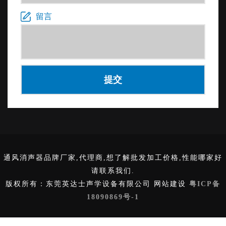
噪声的影响。假设冰箱的噪声为30dB(A)，环境的背
留言
景噪声为45dB(A)，则无法测量冰箱的噪声。因此，
消声室的另一个功能是提供一个低背景噪声的环境，
以满足测试环境的要求。
通风消声器品牌厂家,代理商,想了解批发加工价格,性能哪家好
请联系我们.
版权所有：东莞英达士声学设备有限公司 网站建设
粤ICP备
18090869号-1