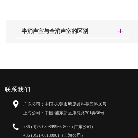
半消声室与全消声室的区别
地板是带反射面的消声室，模拟半自由空间的房
间。它是利用全反射地面作为镜面使有效尺寸加倍的
原理设计的。在半消声室中，只要将声源放置在反射
地面上，即当声源的辐射面与地面在一个平面上时，
声音传播与常规消声室相同。
其实因为音源有一定的尺度，很难做到这一点。
联系我们
但只要声源尽可能靠近反射面，当H”R(H为声辐射面
与地面的距离，R为接收点与声源的距离)时，声压随
广东公司：中国•东莞市塘厦镇科苑五路10号
距离的变化规律与全消声室相同，只是接收到的声压
上海公司：中国•浦东新区康沈路701弄36号
值是自由场中的两倍。与全消声室相比，成本低，使
用方便，适用于重型工业设备和机械结构的声学测
+86 (0)769-89899966-800（广东公司）
试。
+86 (0)21-68180901（上海公司）