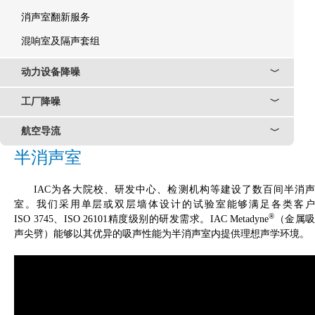
消声室翻新服务
混响室及隔声套组
动力设备降噪
﹀
工厂降噪
﹀
航空导流
﹀
半消声室
IAC为各大院校、研发中心、检测机构等建设了数百间半消声
室。我们采用单层或双层墙体设计的试验室能够满足各类客户
®
ISO 3745、ISO 26101精度级别的研发需求。IAC Metadyne
（金属吸
声尖劈）能够以其优异的吸声性能为半消声室内提供理想声学环境。