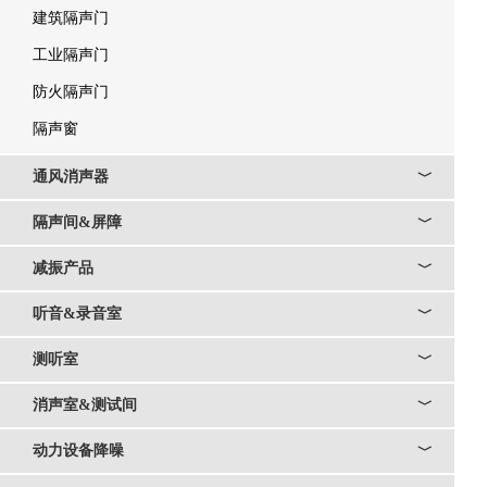
建筑隔声门
工业隔声门
防火隔声门
隔声窗
通风消声器
﹀
隔声间&屏障
﹀
减振产品
﹀
听音&录音室
﹀
测听室
﹀
消声室&测试间
﹀
动力设备降噪
﹀