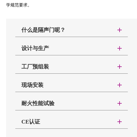
学规范要求。
什么是隔声门呢？
隔声门由门扇和门框组成，采用优质冷轧钢板，
设计与生产
冷加工成型。门体按隔音等级填充吸音棉、PU、蜂窝
结构、隔音材料(隔音材料主要有阻尼橡胶板、矿棉隔
所有IAC
音板)。采用先进的工艺、独特的设计和特殊的密封制
工厂预组装
隔声门，包
造工艺，采用单、双切割方式。它具有高质量的防
括单开门、
每一
火、隔音和逃生性能，使用性能稳定，生产精密。隔
双开门、超
现场安装
个IAC成
音门分木钢两种，开放空间满足用户要求。
大门、安全
品隔声门
请通过以下视频了解IAC STC 43及以下隔声门的
隔声门的尺寸和隔声性能可根据隔声等级、安装
门、防火隔
都会通过
耐火性能试验
现场安装步骤
空间和防火等级的要求进行选择。根据用户需要，我
声门及防爆
IAC特有
们可以配备各种硬件附件。防锈喷涂后，表面可喷涂
隔声门等均
除了进行了
的三级预
面漆(面漆颜色可指定)，也可根据用户要求进行喷塑
CE认证
按照严格的
大量的实验室和
装验收流
等表面处理(涂装后不允许喷塑)。它具有结构合理、
声学和安全
项目现场的隔声
程。喷涂
IAC的产品长期
整体性好、强度高、施工方便、表面光滑美观、开启