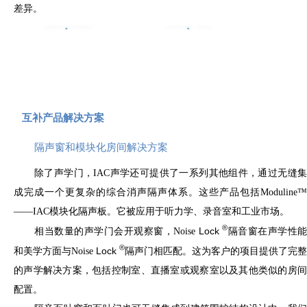
差异。
发电机房、风机房、锅炉房、冷冻室等。通常噪音很
过官网电话或邮件咨询IAC，以便我们帮您进行隔声
大。为了防止这些噪音影响外界，还需要使用隔音门
门的选择和推荐。
来隔绝噪音。另外，用于声学测量的隔声室需要室内
了解更多关于IAC防火隔声门咨询
背景噪声小于规定限值，对隔声门的要求较高。通常
隔音门做成双层活动门，两层之间加吸音处理，或者
采用多层复合结构。
互补产品解决方案
隔声窗和模块化房间解决方案
除了声学门，IAC声学还可提供了一系列其他组件，通过无缝集
成完成一个更复杂的综合消声隔声体系。这些产品包括Moduline™
——IAC模块化隔声板。它被应用于听力学、录音室和工业市场。
®
Lock
相当数量的声学门会开观察窗，Noise
隔音窗在声学性能
®
Lock
和美学方面与Noise
隔声门相匹配。这为客户的项目提供了完整
的声学解决方案，包括控制室、直播室或观察室以及其他类似的房间
配置。