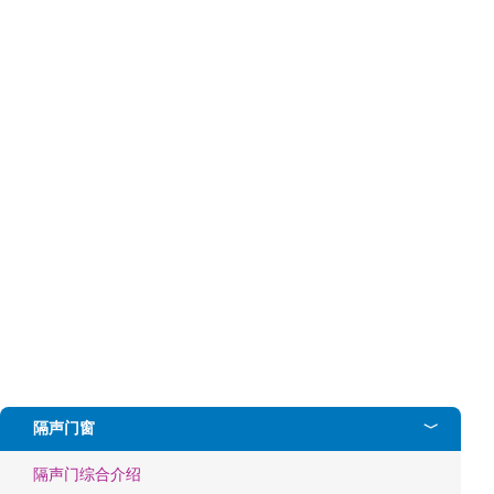
隔声门窗
﹀
隔声门综合介绍