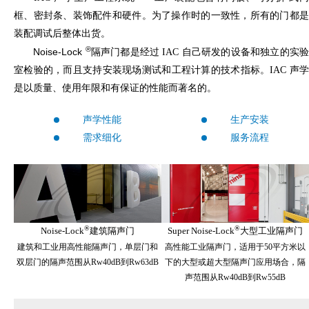
框、密封条、装饰配件和硬件。为了操作时的一致性，所有的门都是
装配调试后整体出货。
®
Noise-Lock
隔声门都是经过 IAC 自己研发的设备和独立的实
室检验的，而且支持安装现场测试和工程计算的技术指标。IAC 声学
是以质量、使用年限和有保证的性能而著名的。
声学性能
生产安装
需求细化
服务流程
®
®
Noise-Lock
建筑隔声门
Super Noise-Lock
大型工业隔声门
建筑和工业用高性能隔声门，单层门和
高性能工业隔声门，适用于50平方米以
双层门的隔声范围从Rw40dB到Rw63dB
下的大型或超大型隔声门应用场合，隔
声范围从Rw40dB到Rw55dB