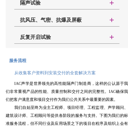
标准进行设
隔声试验
测试外，IAC还
晾干后的
出口欧洲。对于欧洲
灵活、坚固耐用等优点。耐300℃~350℃温度，能承受
计与制造，
进行了耐火试
成品门将
IAC隔声门
市场，无论是防火还
2000N/m2的气动载荷，平均隔音39dB，隔音55dB以
这是我们
验，反复开启试
安装到其
抗风压、气密、抗爆及屏蔽
在市场中的口碑
是非防火，室内门还
上。
ISO9001合规认证的一部分。
验，并取得了
特定的门
以稳定的高隔声
是室外门，难免需要
隔音门框的结构与墙壁和屋顶使用的隔音板基本
抗风压和气密性：满足GB/T7106-2008中的最高
CE标识。
框上，并
IAC隔声门的AutoCAD和SolidWorks模型是为提
量著称，为此我
CE标识。
相同。整个门由双磁性隔音垫或相应的密封条进行隔
反复开启试验
顶级
测试开合、检测密封并校准，IAC隔声门选配的所有
高设计效率而预先编程的。钢板通过激光切割以实现
们每年会投入用
音。
IAC的隔声门在英国、澳大利亚及中国均通过了
抗爆性：可达到3psi
IAC
五金件也均会被检测，包括全部机械和电器部件，包
高性能声学门所需的精确公差，并通过四级精度的数
于产品的品质验
底部封闭压缩设计:隔音门底部封闭压缩设计利用
相应的耐火试验并取得了报告，以下是IAC隔声门所
德国工程
电磁屏蔽：可达到100dB
括：门把手、闭门器、电动执行器及门禁系统等。
控折弯机进行部件加工。
更多信息请参阅
证与性能改善。
顶部铰链的调节螺丝，使整个门在门框内垂直移动进
通过的全球标准要求：
服务流程
总监 Karl-
我们的产品规格页，
IAC隔声门在隔声试验中会在门上选取29个不同位置
行调节。根据ASTM E90和ASTM E413的标准，门的
这一流程将确保IAC隔声门运达现场完成安装
IAC的标准系列隔声门所用五金件均已预先配置
BS476-22：1987
●
Josef
关于进一步的防火等级和CE标志产品的详细了解，您
的测点，并对每个一个测点数据进行比对，检查产品
从收集客户资料到安装交付的全套解决方案
隔音板的更低合格标准是STC47。
后，将达到我们所承诺的声学及其他各项指标，我们
到制造系统中，这意味着一旦完成表面喷涂后，无需
Kahlen先
通过官网电话或邮件咨询IAC。
EN 1634-1
的密封及隔声性能，制定品质持续改进计划并实施。
●
隔音观察窗:两侧安装钢化玻璃，厚度至少
相信我们能为您提供市场上最好的隔声门，我们至今
再在隔声门上切割、钻孔或安装门和门框内部构件。
IAC声学是世界领先的高性能隔声门制造商，这样的公认源于我
生带您领
10mm，玻璃周围缝隙用合成橡胶垫圈密封。双层玻
已为全球各地客户提供完成了100万套IAC隔声门，每
GB12955-2008
●
们非常重视产品的性能、质量控制和交付之间的完整性。IAC确保我
略IAC隔
璃之间的距离为60毫米。在其夹层内安装镀锌低温滚
一樘门都在时刻鉴证我们为客户的承诺。
声门的质
我们的CE认证标识包括门及所配置的五金件，一
们把客户满意度和项目交付作为我们公共关系中最重要的因素。
我们的隔声门套通常带有E60/FD60标记，可从
动隔音板和吸音框架。
些关键要求总结如下：
量保证，
我们自始至终为业主工程师、项目经理、工程监理、声学顾问、
E120/FD120选择特定尺寸和配置。这些选项包括防火
隔声门是一种用于隔离噪声影响的装置。一方面
点击右侧
建筑设计师、工程顾问等提供各阶段的服务与支持。下图为我们的标
可视面板和用于出入控制和逃生功能的专用配置。
是电台、工作室、办公室、会议室、医院工作室等。
视频
准服务流程，但不同行业及应用场景之下的项目在程序及组织上会有
需要保持相对安静的声音环境；另一方面，空调房、
由于本部分的选择较复杂性，我们强烈建议您通