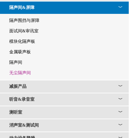
隔声间&屏障
﹀
隔声围挡与屏障
面试间&审讯室
模块化隔声板
金属吸声板
隔声间
无尘隔声间
减振产品
﹀
听音&录音室
﹀
测听室
﹀
消声室&测试间
﹀