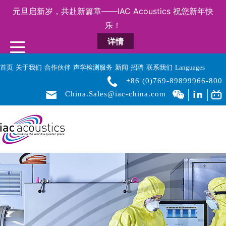
元旦启新岁，共赴新篇章——IAC Acoustics 祝您新年快
乐！
详情
首页
关于我们
合作伙伴
声学检测服务
新闻
招聘
联系我们
Languages
+86 (0)769-89899966-800
China.Sales@iac-china.com