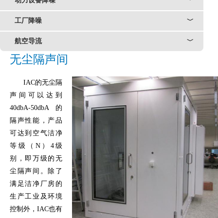
动力设备降噪
﹀
工厂降噪
﹀
航空导流
﹀
无尘隔声间
IAC的无尘隔
声间可以达到
40dbA-50dbA的
隔声性能，产品
可达到空气洁净
等级（N）4级
别，即万级的无
尘隔声间。除了
满足洁净厂房的
生产工业及环境
控制外，IAC也有