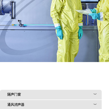
隔声门窗
﹀
通风消声器
﹀