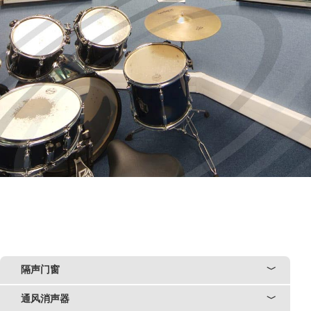
隔声门窗
﹀
通风消声器
﹀