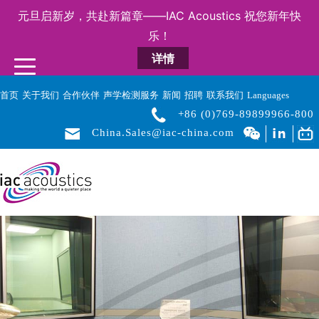
元旦启新岁，共赴新篇章——IAC Acoustics 祝您新年快
乐！
详情
首页
关于我们
合作伙伴
声学检测服务
新闻
招聘
联系我们
Languages
+86 (0)769-89899966-800
China.Sales@iac-china.com