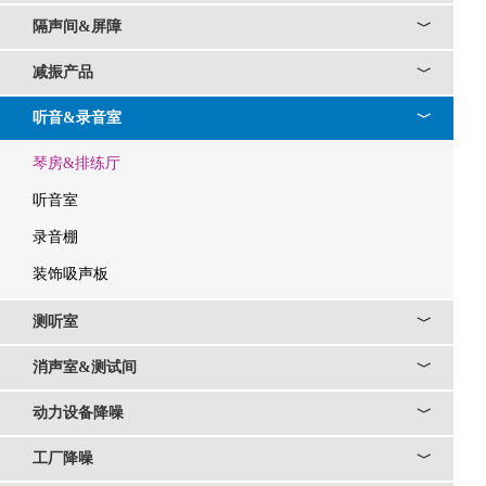
隔声间&屏障
﹀
减振产品
﹀
听音&录音室
﹀
琴房&排练厅
听音室
录音棚
装饰吸声板
测听室
﹀
消声室&测试间
﹀
动力设备降噪
﹀
工厂降噪
﹀