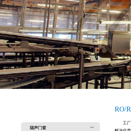
RO
工
隔声门窗
﹀
解决此类