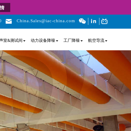
情
0
China.Sales@iac-china.com
声室&测试间
动力设备降噪
工厂降噪
航空导流