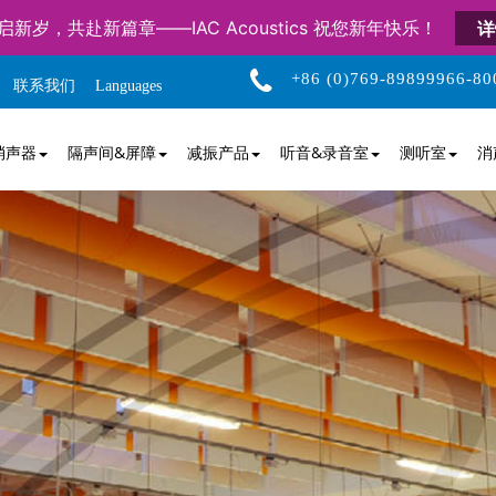
启新岁，共赴新篇章——IAC Acoustics 祝您新年快乐！
详
+86 (0)769-89899966-80
联系我们
Languages
消声器
隔声间&屏障
减振产品
听音&录音室
测听室
消