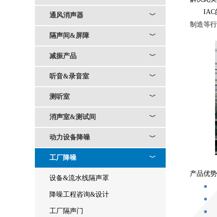
IAC
通风消声器
﹀
制造等行
隔声间&屏障
﹀
减振产品
﹀
听音&录音室
﹀
测听室
﹀
消声室&测试间
﹀
动力设备降噪
﹀
工厂降噪
﹀
产品优势
设备&流水线隔声罩
●
降噪工程咨询&设计
●
工厂隔声门
●