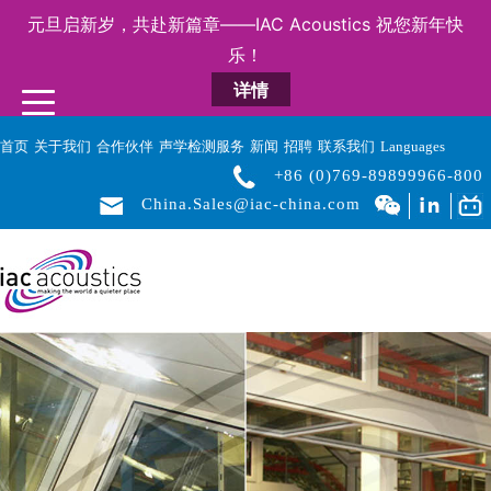
元旦启新岁，共赴新篇章——IAC Acoustics 祝您新年快
乐！
详情
首页
关于我们
合作伙伴
声学检测服务
新闻
招聘
联系我们
Languages
+86 (0)769-89899966-800
China.Sales@iac-china.com