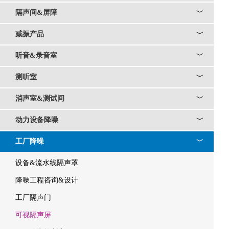
隔声间&屏障
﹀
减振产品
﹀
听音&录音室
﹀
测听室
﹀
消声室&测试间
﹀
动力设备降噪
﹀
工厂降噪
﹀
设备&流水线隔声罩
降噪工程咨询&设计
工厂隔声门
可视隔声屏