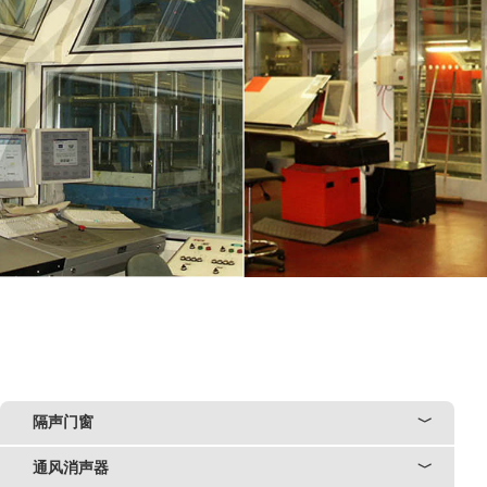
隔声门窗
﹀
通风消声器
﹀