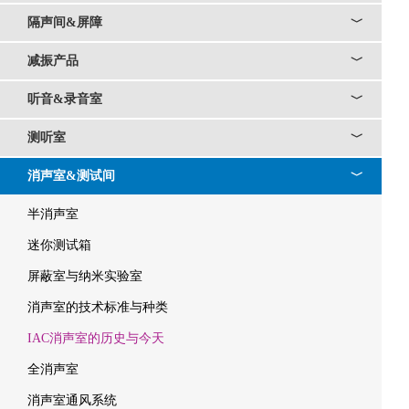
隔声间&屏障
﹀
减振产品
﹀
听音&录音室
﹀
测听室
﹀
消声室&测试间
﹀
半消声室
迷你测试箱
屏蔽室与纳米实验室
消声室的技术标准与种类
IAC消声室的历史与今天
全消声室
消声室通风系统