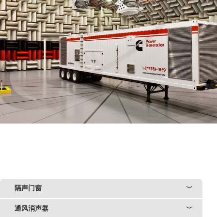
隔声门窗
﹀
通风消声器
﹀